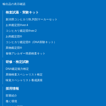
輸出品の表示確認
検査試薬・実験キット
新潟県コシヒカリBL判別マーカーセット
お米鑑定団®ver.4
コシヒカリ鑑定団®ver.2
お肉鑑定団®
コシヒカリ鑑定団®（DNA実験キット）
異物鑑定団®
食物アレルギー簡易検査キット
研修・検定試験
DNA鑑定能力検定
異物検査スペシャリスト検定
味覚スペシャリスト養成講座
採用情報
部署紹介
働く環境