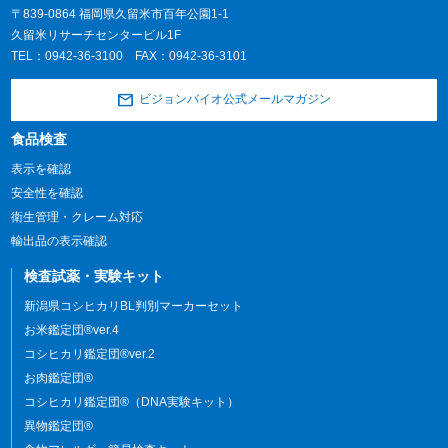
〒839-0864 福岡県久留米市百年公園1-1
久留米リサーチセンタービル1F
TEL：
0942-36-3100
FAX：0942-36-3101
ビジョンバイオ公式メールマガジン
食品検査
表示を確認
安全性を確認
衛生管理・クレーム対応
輸出品の表示確認
検査試薬・実験キット
新潟県コシヒカリBL判別マーカーセット
お米鑑定団®ver.4
コシヒカリ鑑定団®ver.2
お肉鑑定団®
コシヒカリ鑑定団®（DNA実験キット）
異物鑑定団®