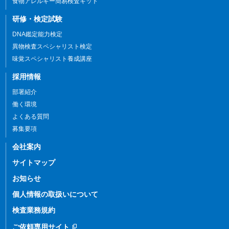
食物アレルギー簡易検査キット
研修・検定試験
DNA鑑定能力検定
異物検査スペシャリスト検定
味覚スペシャリスト養成講座
採用情報
部署紹介
働く環境
よくある質問
募集要項
会社案内
サイトマップ
お知らせ
個人情報の
取扱いについて
検査業務規約
ご依頼専用サイト
content_copy