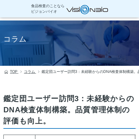
食品検査のことなら
ビジョンバイオ
本
文
コラム
へ
移
動
TOP
コラム
鑑定団ユーザー訪問3：未経験からのDNA検査体制構築
鑑定団ユーザー訪問3：未経験からの
DNA検査体制構築。品質管理体制の
評価も向上。