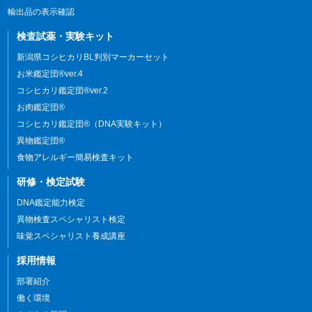
輸出品の表示確認
検査試薬・実験キット
新潟県コシヒカリBL判別マーカーセット
お米鑑定団®ver.4
コシヒカリ鑑定団®ver.2
お肉鑑定団®
コシヒカリ鑑定団®（DNA実験キット）
異物鑑定団®
食物アレルギー簡易検査キット
研修・検定試験
DNA鑑定能力検定
異物検査スペシャリスト検定
味覚スペシャリスト養成講座
採用情報
部署紹介
働く環境