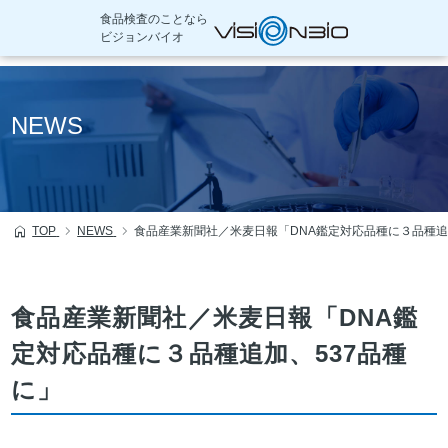
食品検査のことなら
ビジョンバイオ
本
文
NEWS
へ
移
動
TOP
NEWS
食品産業新聞社／米麦日報「DNA鑑定対応品種に３品種追
食品産業新聞社／米麦日報「DNA鑑
定対応品種に３品種追加、537品種
に」