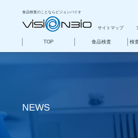
食品検査のことなら
ビジョンバイオ
サイトマップ
TOP
食品検査
検
本
文
へ
移
動
NEWS