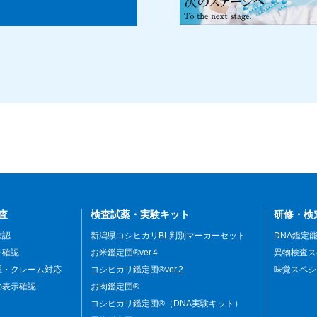
査
検査試薬・実験キット
研修・検
確認
新潟県コシヒカリBL判別マーカーセット
DNA鑑定
を確認
お米鑑定団®ver.4
異物検査ス
理・クレーム対応
コシヒカリ鑑定団®ver.2
味覚スペシ
の表示確認
お肉鑑定団®
コシヒカリ鑑定団®（DNA実験キット）