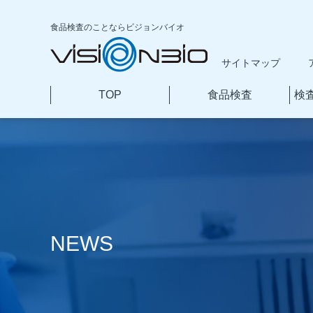
食品検査のことなら
ビジョンバイオ
サイトマップ
TOP
食品検査
検
本
文
へ
移
動
NEWS