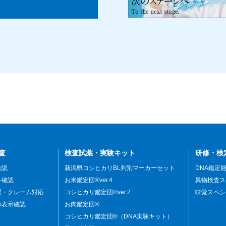
査
検査試薬・実験キット
研修・検
確認
新潟県コシヒカリBL判別マーカーセット
DNA鑑定
を確認
お米鑑定団®ver.4
異物検査ス
理・クレーム対応
コシヒカリ鑑定団®ver.2
味覚スペシ
の表示確認
お肉鑑定団®
コシヒカリ鑑定団®（DNA実験キット）