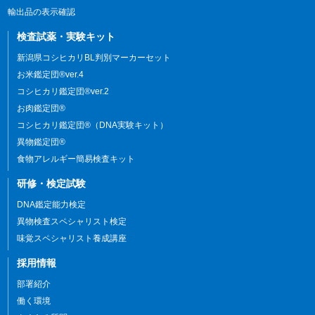
輸出品の表示確認
検査試薬・実験キット
新潟県コシヒカリBL判別マーカーセット
お米鑑定団®ver.4
コシヒカリ鑑定団®ver.2
お肉鑑定団®
コシヒカリ鑑定団®（DNA実験キット）
異物鑑定団®
食物アレルギー簡易検査キット
研修・検定試験
DNA鑑定能力検定
異物検査スペシャリスト検定
味覚スペシャリスト養成講座
採用情報
部署紹介
働く環境