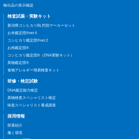
輸出品の表示確認
検査試薬・実験キット
新潟県コシヒカリBL判別マーカーセット
お米鑑定団®ver.4
コシヒカリ鑑定団®ver.2
お肉鑑定団®
コシヒカリ鑑定団®（DNA実験キット）
異物鑑定団®
食物アレルギー簡易検査キット
研修・検定試験
DNA鑑定能力検定
異物検査スペシャリスト検定
味覚スペシャリスト養成講座
採用情報
部署紹介
働く環境