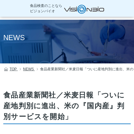
食品検査のことなら
ビジョンバイオ
本
文
NEWS
へ
移
動
TOP
NEWS
食品産業新聞社／米麦日報「ついに産地判別に進出、米の
食品産業新聞社／米麦日報「ついに
産地判別に進出、米の『国内産』判
別サービスを開始」