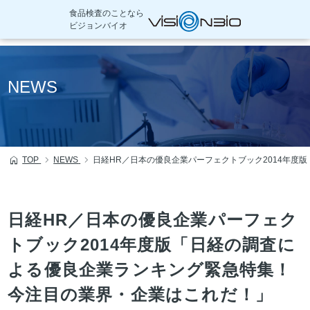
食品検査のことなら
ビジョンバイオ
本
文
NEWS
へ
移
動
TOP
NEWS
日経HR／日本の優良企業パーフェクトブック2014年度
日経HR／日本の優良企業パーフェク
トブック2014年度版「日経の調査に
よる優良企業ランキング緊急特集！
今注目の業界・企業はこれだ！」