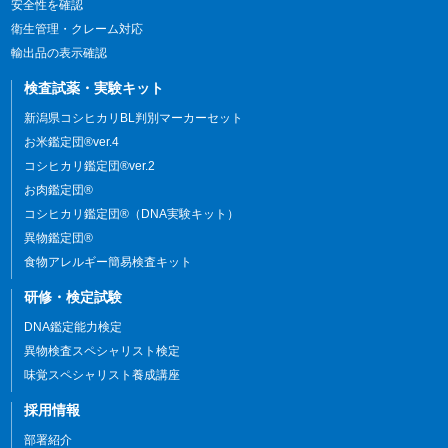
安全性を確認
衛生管理・クレーム対応
輸出品の表示確認
検査試薬・実験キット
新潟県コシヒカリBL判別マーカーセット
お米鑑定団®ver.4
コシヒカリ鑑定団®ver.2
お肉鑑定団®
コシヒカリ鑑定団®（DNA実験キット）
異物鑑定団®
食物アレルギー簡易検査キット
研修・検定試験
DNA鑑定能力検定
異物検査スペシャリスト検定
味覚スペシャリスト養成講座
採用情報
部署紹介