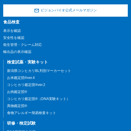
ビジョンバイオ公式メールマガジン
食品検査
表示を確認
安全性を確認
衛生管理・クレーム対応
輸出品の表示確認
検査試薬・実験キット
新潟県コシヒカリBL判別マーカーセット
お米鑑定団®ver.4
コシヒカリ鑑定団®ver.2
お肉鑑定団®
コシヒカリ鑑定団®（DNA実験キット）
異物鑑定団®
食物アレルギー簡易検査キット
研修・検定試験