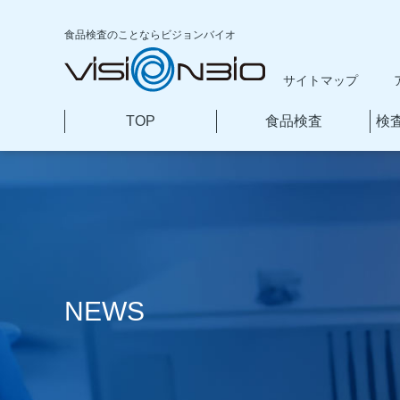
食品検査のことなら
ビジョンバイオ
サイトマップ
TOP
食品検査
検
本
文
へ
移
動
NEWS