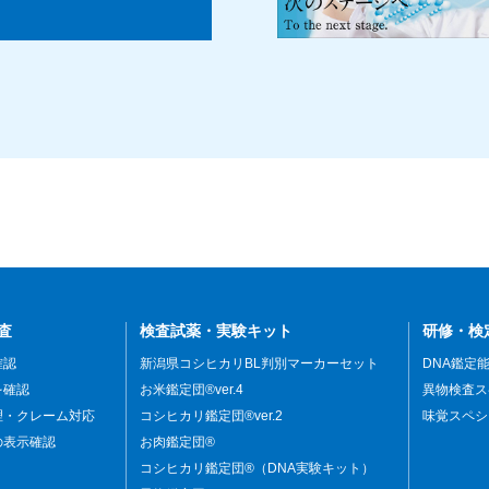
査
検査試薬・実験キット
研修・検
確認
新潟県コシヒカリBL判別マーカーセット
DNA鑑定
を確認
お米鑑定団®ver.4
異物検査ス
理・クレーム対応
コシヒカリ鑑定団®ver.2
味覚スペシ
の表示確認
お肉鑑定団®
コシヒカリ鑑定団®（DNA実験キット）