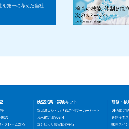
性を第一に考えた当社
査
検査試薬・実験キット
研修・検
確認
新潟県コシヒカリBL判別マーカーセット
DNA鑑定
を確認
お米鑑定団®ver.4
異物検査ス
理・クレーム対応
コシヒカリ鑑定団®ver.2
味覚スペシ