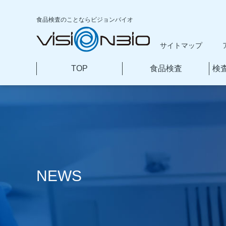
食品検査のことなら
ビジョンバイオ
サイトマップ
TOP
食品検査
検
本
文
へ
移
動
NEWS