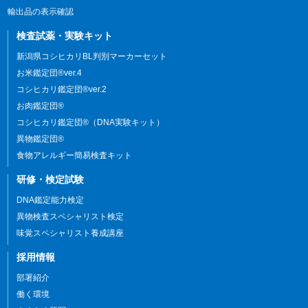
輸出品の表示確認
検査試薬・実験キット
新潟県コシヒカリBL判別マーカーセット
お米鑑定団®ver.4
コシヒカリ鑑定団®ver.2
お肉鑑定団®
コシヒカリ鑑定団®（DNA実験キット）
異物鑑定団®
食物アレルギー簡易検査キット
研修・検定試験
DNA鑑定能力検定
異物検査スペシャリスト検定
味覚スペシャリスト養成講座
採用情報
部署紹介
働く環境