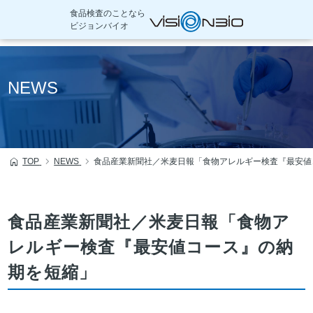
食品検査のことなら
ビジョンバイオ
本
文
NEWS
へ
移
動
TOP
NEWS
食品産業新聞社／米麦日報「食物アレルギー検査『最安値
食品産業新聞社／米麦日報「食物ア
レルギー検査『最安値コース』の納
期を短縮」