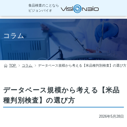
食品検査のことなら
ビジョンバイオ
本
文
コラム
へ
移
動
TOP
コラム
データベース規模から考える【米品種判別検査】の選び方
データベース規模から考える【米品
種判別検査】の選び方
2026年5月28日