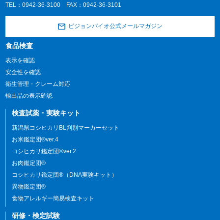
TEL：
0942-36-3100
FAX：0942-36-3101
ビジョンバイオ公式メールマガジン
食品検査
表示を確認
安全性を確認
衛生管理・クレーム対応
輸出品の表示確認
検査試薬・実験キット
新潟県コシヒカリBL判別マーカーセット
お米鑑定団®ver.4
コシヒカリ鑑定団®ver.2
お肉鑑定団®
コシヒカリ鑑定団®（DNA実験キット）
異物鑑定団®
食物アレルギー簡易検査キット
研修・検定試験