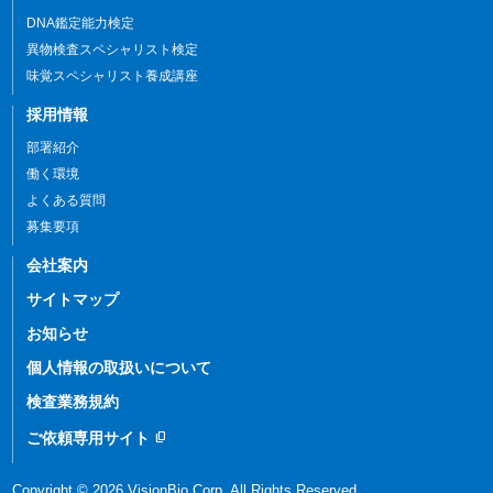
DNA鑑定能力検定
異物検査スペシャリスト検定
味覚スペシャリスト養成講座
採用情報
部署紹介
働く環境
よくある質問
募集要項
会社案内
サイトマップ
お知らせ
個人情報の
取扱いについて
検査業務規約
ご依頼専用サイト
content_copy
Copyright © 2026 VisionBio Corp. All Rights Reserved.