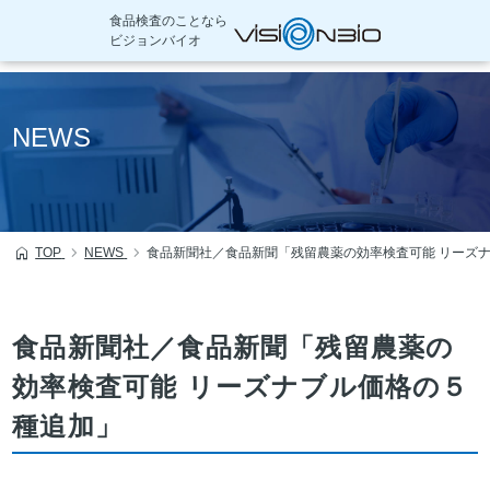
食品検査のことなら
ビジョンバイオ
本
文
NEWS
へ
移
動
TOP
NEWS
食品新聞社／食品新聞「残留農薬の効率検査可能 リーズ
食品新聞社／食品新聞「残留農薬の
効率検査可能 リーズナブル価格の５
種追加」