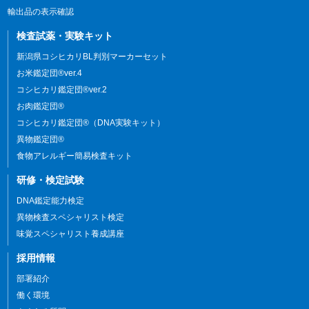
輸出品の表示確認
検査試薬・実験キット
新潟県コシヒカリBL判別マーカーセット
お米鑑定団®ver.4
コシヒカリ鑑定団®ver.2
お肉鑑定団®
コシヒカリ鑑定団®（DNA実験キット）
異物鑑定団®
食物アレルギー簡易検査キット
研修・検定試験
DNA鑑定能力検定
異物検査スペシャリスト検定
味覚スペシャリスト養成講座
採用情報
部署紹介
働く環境