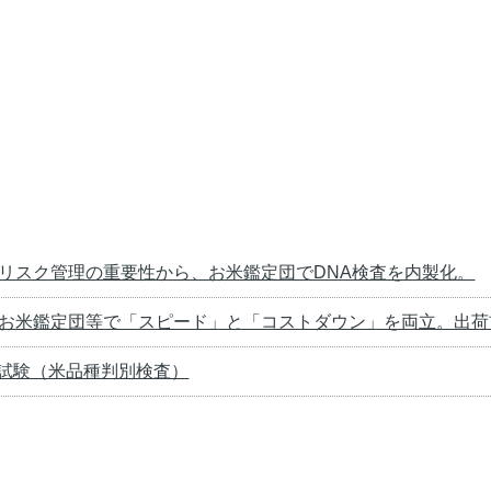
リスク管理の重要性から、お米鑑定団でDNA検査を内製化。
：お米鑑定団等で「スピード」と「コストダウン」を両立。出荷
理試験（米品種判別検査）