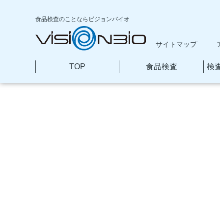
食品検査のことなら
ビジョンバイオ
サイトマップ
TOP
食品検査
検
本
文
へ
移
動
一覧